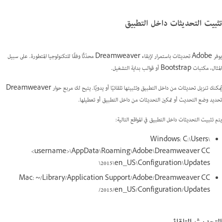
تثبيت التحديثات داخل التطبيق
يوفر Adobe تحديثات باستمرار لإبقاء Dreamweaver محدّثًا وفقًا للتكنولوجيا المتطورة. على سبيل
المثال، مكتبات Bootstrap أو قوالب بداية التشغيل.
يُمكنك تنزيل تحديثات من داخل التطبيق وتثبيتها تلقائيًا أو يدويًا. يتيح لك مربع حوار Dreamweaver
تحديد وضع التحديث أو تمكين التحديثات من داخل التطبيق أو تعطيلها.
يتم تثبيت التحديثات داخل التطبيق في المواقع التالية:
Windows: C:\Users\
<username>\AppData\Roaming\Adobe\Dreamweaver CC
2015\en_US\Configuration\Updates\
Mac: ~/Library/Application Support/Adobe/Dreamweaver CC
2015/en_US/Configuration/Updates/