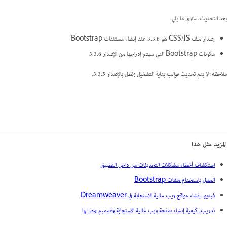
بعد التحديث، سترى ما يلي:
إصدار ملف CSS/JS هو 3.3.6 عند إنشاء مستندات Bootstrap
مكونات Bootstrap التي سيتم إدراجها من الإصدار 3.3.6
ملاحظة
: لا يتم تحديث ‏‫قوالب بداية التشغيل وتظل بالإصدار 3.3.5.
المزيد مثل هذا
استكشاف أخطاء مشكلات التحديثات من داخل التطبيق
العمل باستخدام ملفات Bootstrap
فيديو: إنشاء مواقع ويب عالية الاستجابة في Dreamweaver
تدريب: كيفية إنشاء صفحة ويب عالية الاستجابة وتصميم نمط لها