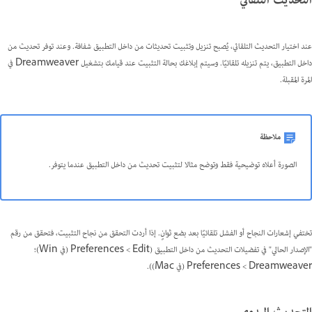
التحديث التلقائي
عند اختيار التحديث التلقائي، يُصبح تنزيل وتثبيت تحديثات من داخل التطبيق شفافة. وعند توفر تحديث من
داخل التطبيق، يتم تنزيله تلقائيًا. وسيتم إبلاغك بحالة التثبيت عند قيامك بتشغيل Dreamweaver في
المرة المقبلة.
ملاحظة
الصورة أعلاه توضيحية فقط وتوضح مثالا لتثبيت تحديث من داخل التطبيق عندما يتوفر.
تختفي إشعارات النجاح أو الفشل تلقائيًا بعد بضع ثوانٍ. إذا أردت التحقق من نجاح التثبيت، فتحقق من رقم
"الإصدار الحالي" في تفضيلات التحديث من داخل التطبيق (Edit ‏> Preferences (في Win)؛