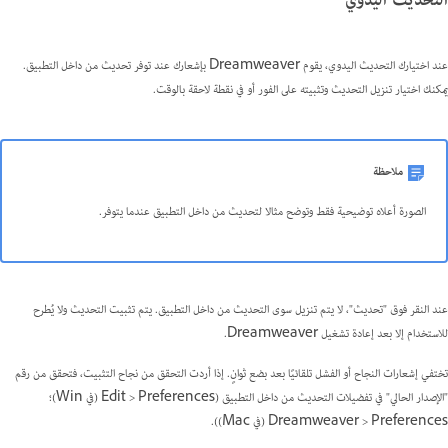
التحديث اليدوي
عند اختيارك التحديث اليدوي، يقوم Dreamweaver بإشعارك عند توفر تحديث من داخل التطبيق.
يمكنك اختيار تنزيل التحديث وتثبيته على الفور أو في نقطة لاحقة بالوقت.
ملاحظة
الصورة أعلاه توضيحية فقط وتوضح مثالا لتحديث من داخل التطبيق عندما يتوفر.
عند النقر فوق "تحديث"، لا يتم تنزيل سوى التحديث من داخل التطبيق. يتم تثبيت التحديث ولا يُطرح
للاستخدام إلا بعد إعادة تشغيل Dreamweaver.
تختفي إشعارات النجاح أو الفشل تلقائيًا بعد بضع ثوانٍ. إذا أردت التحقق من نجاح التثبيت، فتحقق من رقم
"الإصدار الحالي" في تفضيلات التحديث من داخل التطبيق (Edit > Preferences (في Win)؛
Dreamweaver > Preferences (في Mac)).