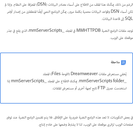
الرغم من ذلك، يمكّنك هذا الملف من الاطلاع على أسماء مصادر البيانات (DSN) المعرّفة على النظام. وإذا لم
تكن أسماء DSN وقواعد البيانات محمية بكلمة مرور، يمكّن البرنامج النصي أيضًا المتطفلين من إصدار أوامر
SQL إلى قاعدة البيانات.
توجد ملفات البرامج النصية MMHTTPDB في المجلد _mmServerScripts، الذي يقع في جذر
موقعك على الويب.
ملاحظة
يُخفي مستعرض ملفات Dreamweaver (اللوحة Files) المجلد
_mmServerScripts folder. يمكنك الاطلاع على المجلد _mmServerScripts إذا
استخدمت عميل FTP تابع لجهة أخرى أو مستعرض الملفات.
في بعض التكوينات، لا تعد هذه البرامج النصية ضرورية على الإطلاق. فلا يتم تضمين البرامج النصية عند توفير
صفحات الويب لزائري موقعك على الويب، لذا لا يشترط وضعها على خادم إنتاج.