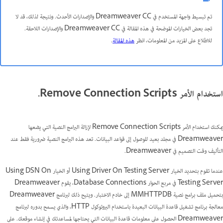
تم تبسيط واجهة المستخدم في Dreamweaver CC والإصدارات الأحدث. ونتيجة لذلك، قد لا
تجد بعض الخيارات الموضحة في هذه المقالة في Dreamweaver CC والإصدارات اللاحقة.
للاطلاع على المزيد من المعلومات، انظر
هذه المقالة
.
استخدام الأمر Remove Connection Scripts.
يمكنك استخدام الأمر Remove Connection Scripts لإزالة البرامج النصية التي يضعها
Dreamweaver في مجلد بعيد للوصول إلى قواعد البيانات. تعد هذه البرامج النصية ضرورية فقط عند
التأليف وقت التصميم في Dreamweaver.
عندما تقوم بتحديد الخيار Using Driver On Testing Server أو الخيار Using DSN On
Testing Server في مربع الحوار Database Connections، يقوم Dreamweaver
بتحميل ملف برامج نصية MMHTTPDB إلى خادم الاختبار. ويتيح ذلك لبرنامج Dreamweaver
معالجة برنامج تشغيل قاعدة البيانات البعيدة باستخدام البروتوكول HTTP، والذي يسمح بدوره لبرنامج
Dreamweaver الحصول على معلومات قاعدة البيانات التي يحتاجها لمساعدتك في إنشاء موقعك. على