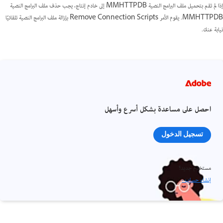
إذا لم تقم بتحميل ملف البرامج النصية MMHTTPDB إلى خادم إنتاج، يجب حذف ملف البرامج النصية
MMHTTPDB. يقوم الأمر Remove Connection Scripts بإزالة ملف البرامج النصية تلقائيًا
نيابة عنك.
احصل على مساعدة بشكل أسرع وأسهل
تسجيل الدخول
مستخدم جديد؟
إنشاء حساب ›