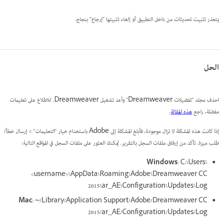
يتعذر تثبيت تحديثات من داخل التطبيق أو إلغاء تثبيتها "إرجاع" بنجاح.
الحل
احذف مجلد "تفضيلات Dreamweaver" وأعد تشغيل Dreamweaver. للاطلاع على تعليمات
مفصّلة، راجع
هذه المقالة
.
إذا كانت هذه المشكلة لا تزال موجودة، فأبلغ المشكلة إلى Adobe باستخدام خيار "التعليمات" > إرسال خطأ/
طلب ميزة. تأكد من إرفاق ملفات السجل بالتقرير. يُمكنك العثور على ملفات السجل في المواقع التالية:
Windows
: C:\Users\
<username>\AppData\Roaming\Adobe\Dreamweaver CC
2015\ar_AE\Configuration\Updates\Log
Mac
: ~/Library/Application Support/Adobe/Dreamweaver CC
2015/ar_AE/Configuration/Updates/Log