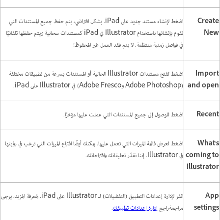
Create
اضغط لإنشاء مستند جديد على iPad. بشكل افتراضي، يتم حفظ جميع المستندات التي
New
تقوم بإنشائها باستخدام Illustrator في iPad كمستندات سحابية ويتم حفظها تلقائيًا
في فواصل زمنية منتظمة. لا يتم فقد العمل غير المحفوظ!
Import
اضغط
لفتح مستندات Illustrator الحالية أو المستندات بسرعة من تطبيقات مختلفة
and open
(Adobe Photoshop وAdobe Fresco) في Illustrator على iPad.
Recent
اضغط للوصول إلى جميع المستندات التي عملت عليها مؤخرًا.
What's
اضغط لعرض قائمة الميزات التي تعمل عليها. يمكنك أيضًا اقتراح الميزات التي ترغب في رؤيتها
coming to
في Illustrator. إننا نقدّر تعليقاتك واقتراحاتك.
Illustrator
App
انقر لإدارة إعدادات التطبيق (التفضيلات) لـ Illustrator على iPad. لمعرفة المزيد، يرجى
settings
مراجعةراجع
إدارة إعدادات تطبيقك
.