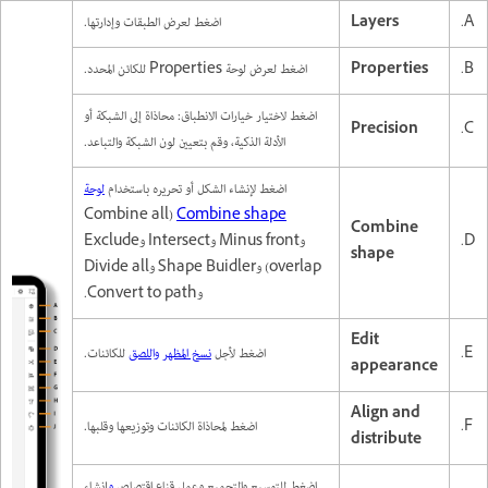
A.
Layers
اضغط لعرض الطبقات وإدارتها.
B.
Properties
اضغط لعرض لوحة Properties للكائن المحدد.
اضغط لاختيار خيارات الانطباق: محاذاة إلى الشبكة أو
Precision
C.
الأدلة الذكية، وقم بتعيين لون الشبكة والتباعد.
اضغط لإنشاء الشكل أو تحريره باستخدام
لوحة
Combine shape
Combine
D.
وMinus front وIntersect وExclude
shape
overlap) وShape Buidler وDivide all
وConvert to path.
Edit
E.
اضغط لأجل
نسخ المظهر واللصق
للكائنات.
appearance
Align and
F.
اضغط لمحاذاة الكائنات وتوزيعها وقلبها.
distribute
اضغط للتوسيع والتجميع وعمل قناع اقتصاص
و
إنشاء