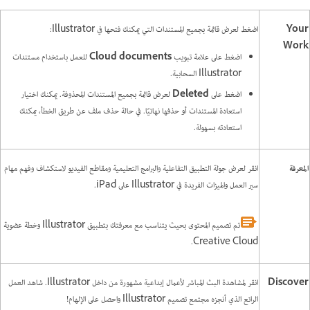
Your
اضغط لعرض قائمة بجميع المستندات التي يمكنك فتحها في Illustrator:
Work
اضغط على علامة تبويب
Cloud documents
للعمل باستخدام مستندات
Illustrator السحابية.
اضغط على
Deleted
لعرض قائمة بجميع المستندات المحذوفة. يمكنك اختيار
استعادة المستندات أو حذفها نهائيًا. في حالة حذف ملف عن طريق الخطأ، يمكنك
استعادته بسهولة.
المعرفة
انقر لعرض جولة التطبيق التفاعلية والبرامج التعليمية ومقاطع الفيديو لاستكشاف وفهم مهام
سير العمل والميزات الفريدة في Illustrator على iPad.
تم تصميم المحتوى بحيث يتناسب مع معرفتك بتطبيق Illustrator وخطة عضوية
Creative Cloud.
Discover
انقر لمشاهدة البث المباشر لأعمال إبداعية مشهورة من داخل Illustrator. شاهد العمل
الرائع الذي أنجزه مجتمع تصميم Illustrator واحصل على الإلهام!