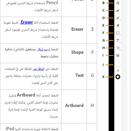
Pencil باستخدام شريط التمرير المعروض
أسفل شريط الأدوات.
اضغط لاستخدام أداة
Eraser
. اضبط نعومة
E.
Eraser
الممحاة باستخدام شريط التمرير الموجود أسفل
شريط الأدوات.
اضغط
لرسم شكل
:
مستطيل
(افتراضي)، و
دائرة
،
Shape
F.
و
مثلث
، و
نجمة
.
اضغط على
إضافة نص
لإضافة نص في اتجاهات
G.
Text
أفقية أو رأسية وإجراء عمليات متعلقة بالنص
على كائن النص المحدد.
اضغط لتحديد أداة
Artboard
وتنفيذ
عمليات لوحة العمل الفني. يمكنك أيضًا اختيار
Artboard
H.
إعداد مسبق للوحة الفنية لإنشاء لوحة فنية
جديدة.
اضغط لالتقاط صورة باستخدام كاميرا iPad