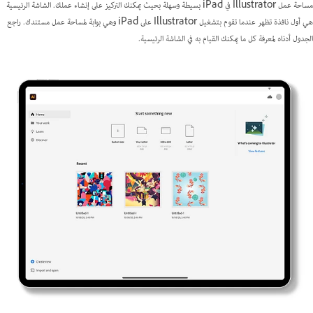
مساحة عمل Illustrator في iPad بسيطة وسهلة بحيث يمكنك التركيز على إنشاء عملك. الشاشة الرئيسية
هي أول نافذة تظهر عندما تقوم بتشغيل Illustrator على iPad وهي بوابة لمساحة عمل مستندك. راجع
الجدول أدناه لمعرفة كل ما يمكنك القيام به في الشاشة الرئيسية.