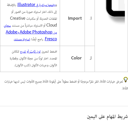
و
وضعها مباشرة في Illustrator
. بالإضافة
إلى ذلك، اختر استيراد صورة من الصور أو
I.
Import
الملفات الحديثة أو مكتبات Creative
Cloud أو الاستيراد مباشرةً من مستند
سحابي
من Adobe Photoshop وAdobe
Fresco
.
راجع أيضًا:
استيراد مستند
.
اضغط لتعيين
لون ثابت أو تدرج
للكائن
J.
Color
المحدد. اختر لونًا من عجلة الألوان، وقطارة
الألوان، وعينات الألوان (كتب الألوان).
لعرض خيارات الأداة، انقر نقرًا مزدوجًا أو اضغط مطولاً على أيقونة الأداة.
جميع الأدوات ليس لديها خيارات
الأداة.
شريط المهام على اليمين