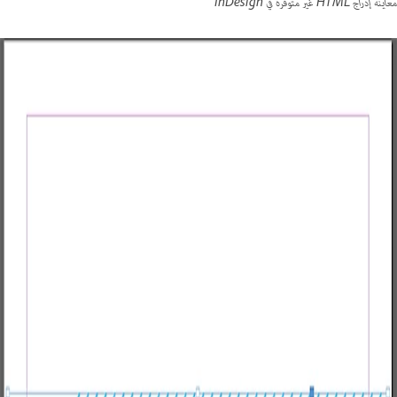
معاينة إدراج HTML غير متوفرة في InDesign