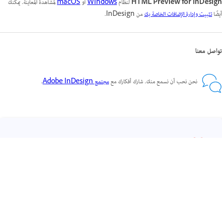
HTML Preview for InDesign
لنظام
Windows
أو
macOS
لمشاهدة المعاينة. يمكنك
أيضًا
تثبيت وإدارة الإضافات الخاصة بك
من InDesign.
تواصل معنا
نحن نحب أن نسمع منك. شارك أفكارك مع
مجتمع Adobe InDesign
.
احصل على مساعدة بشكل أسرع وأسهل
تسجيل الدخول