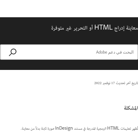
معاينة إدراج HTML أو التحرير غير متوفرة
تاريخ آخر تحديث
17 نوفمبر 2022
المشكلة
تُظهر تعليمات HTML البرمجية المدرجة في مستند InDesign صورة ثابتة بدلاً من معاينة.