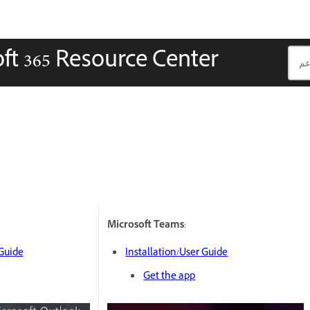
ft 365 Resource Center
Microsoft Teams
:
 Guide
Installation/User Guide
Get the app