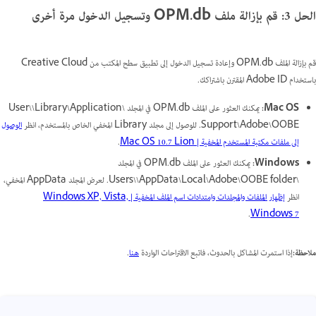
الحل 3: قم بإزالة ملف OPM.db وتسجيل الدخول مرة أخرى
قم بإزالة الملف OPM.db وإعادة تسجيل الدخول إلى تطبيق سطح المكتب من Creative Cloud
باستخدام Adobe ID المقترن باشتراكك.
Mac OS:
يمكنك العثور على الملف OPM.db في المجلد \User\\Library\Application
Support\Adobe\OOBE. للوصول إلى مجلد Library المخفي الخاص بالمستخدم، انظر
الوصول
إلى ملفات مكتبة المستخدم المخفية | Mac OS 10.7 Lion
.
Windows:
يمكنك العثور على الملف OPM.db في المجلد
\Users\\AppData\Local\Adobe\OOBE folder. لعرض المجلد AppData المخفي،
انظر
إظهار الملفات والمجلدات وامتدادات اسم الملف المخفية | Windows XP, Vista,
.
Windows 7
ملاحظة:
إذا استمرت المشاكل بالحدوث، فاتبع الاقتراحات الواردة
هنا
.