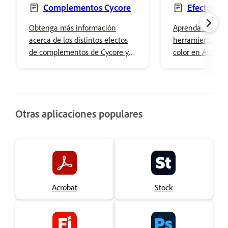
Complementos Cycore
Efectos de
de color
Obtenga más información
Aprenda a utiliza
acerca de los distintos efectos
herramientas de
de complementos de Cycore y
color en After Ef
descubra cómo esta colección
aplicar ajustes d
de efectos personalizados puede
básicos y efectos
mejorar sus proyectos de After
avanzados.
Effects.
Otras aplicaciones populares
Acrobat
Stock