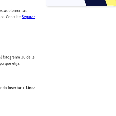
estos elementos.
etos. Consulte
Separar
el fotograma 30 de la
o que elija.
nando
Insertar > Línea