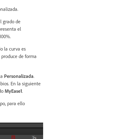
onalizada.
l grado de
presenta el
 100%.
o la curva es
se produce de forma
ta
Personalizada
.
ios. En la siguiente
ado
MyEase1
.
po, para ello