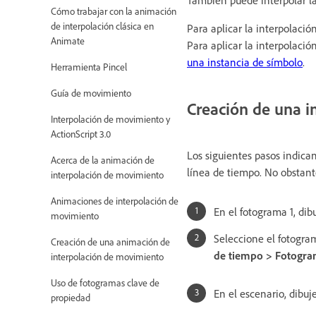
También puede interpolar la 
Cómo trabajar con la animación
de interpolación clásica en
Para aplicar la interpolaci
Animate
Para aplicar la interpolació
una instancia de símbolo
.
Herramienta Pincel
Guía de movimiento
Creación de una i
Interpolación de movimiento y
ActionScript 3.0
Los siguientes pasos indica
Acerca de la animación de
línea de tiempo. No obstante
interpolación de movimiento
Animaciones de interpolación de
En el fotograma 1, di
movimiento
Seleccione el fotogr
Creación de una animación de
de tiempo > Fotogra
interpolación de movimiento
Uso de fotogramas clave de
En el escenario, dibuj
propiedad