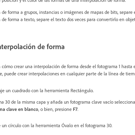
posición y el color de las formas de una interpolación de forma.
ón de forma a grupos, instancias o imágenes de mapas de bits, separe 
n de forma a texto, separe el texto dos veces para convertirlo en obj
nterpolación de forma
n cómo crear una interpolación de forma desde el fotograma 1 hasta 
, puede crear interpolaciones en cualquier parte de la línea de tiemp
buje un cuadrado con la herramienta Rectángulo.
ama 30 de la misma capa y añada un fotograma clave vacío seleccio
ma clave en blanco
, o bien, presione
F7
.
e un círculo con la herramienta Óvalo en el fotograma 30.