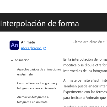
Interpolación de forma
Guía del usuario de Adobe Animate
Animate
Última actualización el
Abrir aplicación
Introducción a Animate
En la interpolación de form
Animación
modifica o se dibuja otra f
Aspectos básicos de animaciones
intermedias de los fotogra
en Animate
Animate permite añadir inter
Cómo utilizar los fotogramas y
También puede añadir inter
fotogramas clave en Animate
Experimente con las formas q
Animación fotograma a
para indicar a Animate qué p
fotograma en Animate