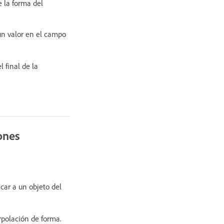
e la forma del
 un valor en el campo
 final de la
ones
car a un objeto del
rpolación de forma.