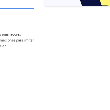
os animadores
imaciones para imitar
as en