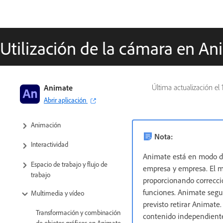
Utilización de la cámara en An
Guía del usuario de Adobe Animate
Animate
Última actualización el
Abrir aplicación
Introducción a Animate
Animación
Nota:
Interactividad
Animate está en modo de
Espacio de trabajo y flujo de
empresa y empresa. El m
trabajo
proporcionando correcci
funciones. Animate segu
Multimedia y vídeo
previsto retirar Animat
Transformación y combinación
contenido independient
de objetos gráficos en Animate