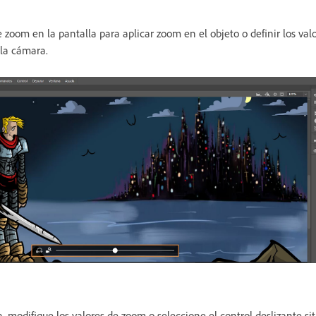
de zoom en la pantalla para aplicar zoom en el objeto o definir los va
la cámara.
, modifique los valores de zoom o seleccione el control deslizante si