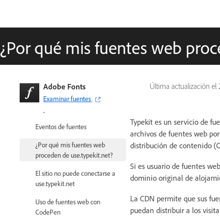
(AMP)
Selectores CSS
Personalizar el funcionamiento
¿Por qué mis fuentes web proce
de las fuentes web con los ajustes
de font-display
Códigos incrustados
Adobe Fonts
Última actualización el
Subconjuntos dinámicos y
Examinar fuentes
alojamiento de fuentes web
Typekit es un servicio de fu
Eventos de fuentes
archivos de fuentes web por
¿Por qué mis fuentes web
distribución de contenido 
proceden de use.typekit.net?
Si es usuario de fuentes we
El sitio no puede conectarse a
dominio original de alojami
use.typekit.net
La CDN permite que sus fue
Uso de fuentes web con
puedan distribuir a los visit
CodePen