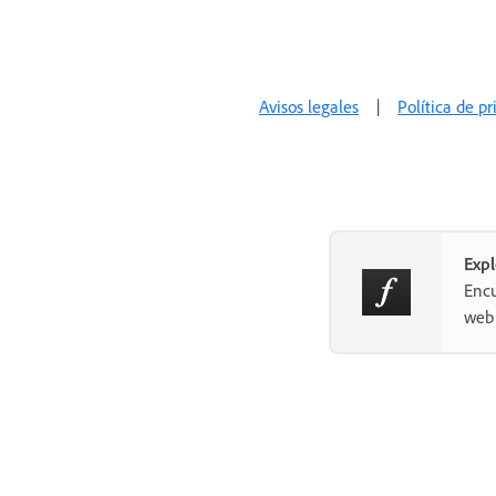
Compatibilidad con navegadores
y sistemas operativos
Dominios
Avisos legales
|
Política de p
Uso de fuentes web al desarrollar
de forma local
Política de seguridad de
contenido
Impresión de fuentes web
Exp
Encu
Compatibilidad con idiomas y
web 
funciones OpenType
Tecnología de fuentes