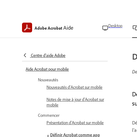
Desktop
Aide
Adobe Acrobat
D
Centre d’aide Adobe
Aide Acrobat pour mobile
De
Nouveautés
Nouveautés d’Acrobat sur mobile
D
Notes de mise à jour d’Acrobat sur
s
mobile
Commencer
Dé
Présentation d’Acrobat sur mobile
l’
Définir Acrobat comme app