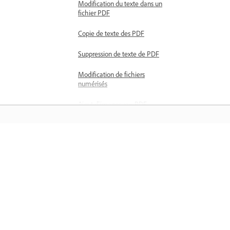
Modification du texte dans un
fichier PDF
Copie de texte des PDF
Suppression de texte de PDF
Modification de fichiers
numérisés
Ajout d’images aux PDF
Ajout de dessins aux PDF
Modification d’images
Comprendre
Modification et organisation de PDF
Recadrage de pages dans un PDF
Apprenez avec des didacticiels vidéo
étape par étape et des conseils pratiq
Insertion de pages dans un PDF
directement dans l’application.
Suppression de pages dans des
PDF