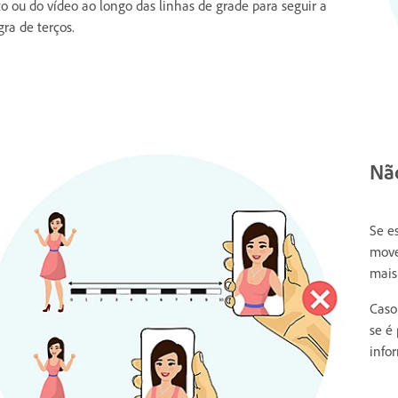
to ou do vídeo ao longo das linhas de grade para seguir a
gra de terços.
Nã
Se e
move
mais
Caso
se é 
info