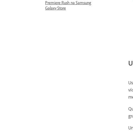
Premiere Rush na Samsung
Galaxy Store
U
Us
ví
me
Qu
gr
Um