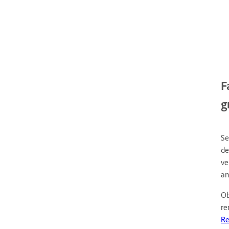
F
g
Se
de
ve
am
Ob
re
Re