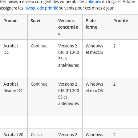
Ces mises à niveau corrigent des vulnérabilités
critiques
du logiciel. Adobe
assignera les
niveaux de priorité
suivants pour ces mises à jour :
Produit
Suivi
Versions
Plate-
Priorité
concernée
forme
s
Acrobat
Continue
Versions 2
Windows
2
DC
018.011.200
et macOS
55 et
antérieures
Acrobat
Continue
Versions 2
Windows
2
Reader DC
018.011.200
et macOS
55 et
antérieures
Acrobat 20
Classic
Versions 2
Windows
2