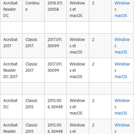
Acrobat
Continu
2018.011.
Window
2
Window
Reader
e
20058
s et
s
DC
macOS
macOS
Acrobat
Classic
2017.011.
Window
2
Window
2017
2017
30099
s et
s
macOS
macOS
Acrobat
Classic
2017.011.
Window
2
Window
Reader
2017
30099
s et
s
DC 2017
macOS
macOS
Acrobat
Classic
2015.00
Window
2
Window
DC
2015
6.30448
s et
s
macOS
macOS
Acrobat
Classic
2015.00
Window
2
Window
Reader
2015
6.30448
s et
s