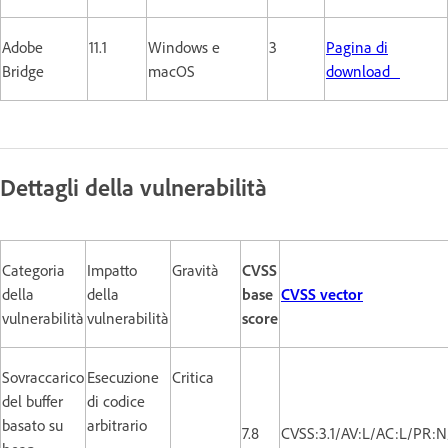
Adobe
11.1
Windows e
3
Pagina di
Bridge
macOS
download
Dettagli della vulnerabilità
Categoria
Impatto
Gravità
CVSS
della
della
base
CVSS vector
vulnerabilità
vulnerabilità
score
Sovraccarico
Esecuzione
Critica
del buffer
di codice
basato su
arbitrario
7.8
CVSS:3.1/AV:L/AC:L/PR:N