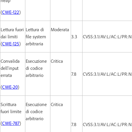
heap
(
CWE-122
)
Lettura fuori
Lettura di
Moderata
dai limiti
file system
3.3
CVSS:3.1/AV:L/AC:L/PR:N
(
CWE-125
)
arbitraria
Convalida
Esecuzione
Critica
dell'input
di codice
7.8
CVSS:3.1/AV:L/AC:L/PR:N
errata
arbitrario
(
CWE-20
)
Scrittura
Esecuzione
Critica
fuori limite
di codice
arbitrario
(
CWE-787
)
7.8
CVSS:3.1/AV:L/AC:L/PR:N