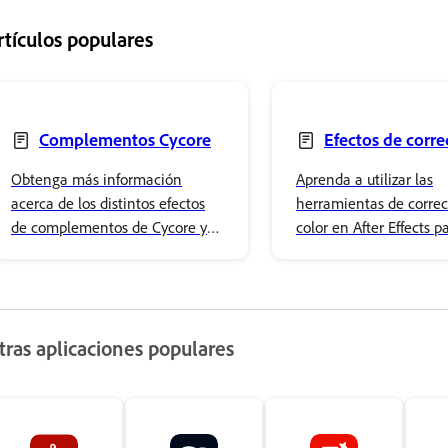
rtículos populares
Complementos Cycore
Efectos de corre
color
Obtenga más información
Aprenda a utilizar las
acerca de los distintos efectos
herramientas de correc
de complementos de Cycore y
color en After Effects p
descubra cómo esta colección
aplicar ajustes de color
de efectos personalizados puede
básicos y efectos de col
mejorar sus proyectos de After
avanzados.
Effects.
tras aplicaciones populares