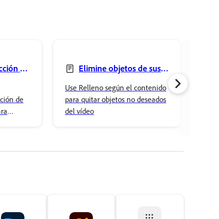
cción de
Elimine objetos de sus
vídeos desde el panel
de 
Use Relleno según el contenido
Impo
Relleno según el contenido
com
ción de
para quitar objetos no deseados
dire
ara
del vídeo
suél
 precisos
junt
or