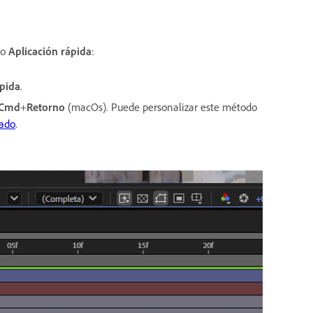
go
Aplicación rápida
:
ápida
.
Cmd
+
Retorno
(macOs). Puede personalizar este método
lado
.