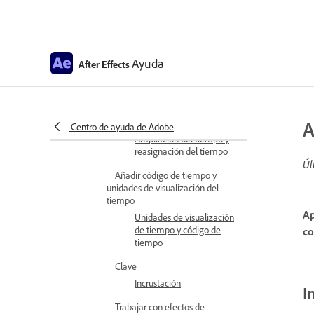
Seguimiento de máscara
Referencia de máscara
Ayuda
After Effects
Velocidad entre fotogramas clave
Velocidad
Ampliación del tiempo y
reasignación del tiempo
A
Centro de ayuda de Adobe
Ampliación del tiempo y
reasignación del tiempo
Úl
Añadir código de tiempo y
unidades de visualización del
tiempo
Ap
Unidades de visualización
de tiempo y código de
co
tiempo
Clave
Incrustación
I
Trabajar con efectos de