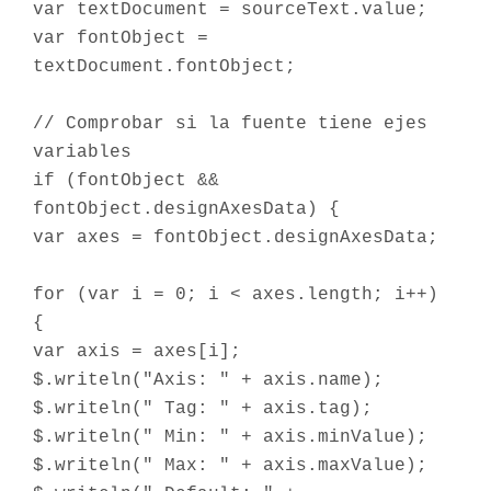
var textDocument = sourceText.value;
var fontObject =
textDocument.fontObject;
// Comprobar si la fuente tiene ejes
variables
if (fontObject &&
fontObject.designAxesData) {
var axes = fontObject.designAxesData;
for (var i = 0; i < axes.length; i++)
{
var axis = axes[i];
$.writeln("Axis: " + axis.name);
$.writeln(" Tag: " + axis.tag);
$.writeln(" Min: " + axis.minValue);
$.writeln(" Max: " + axis.maxValue);