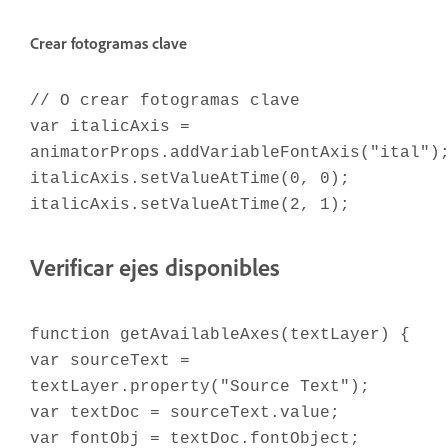
Crear fotogramas clave
// O crear fotogramas clave
var italicAxis =
animatorProps.addVariableFontAxis("ital")
italicAxis.setValueAtTime(0, 0);
italicAxis.setValueAtTime(2, 1);
Verificar ejes disponibles
function getAvailableAxes(textLayer) {
var sourceText =
textLayer.property("Source Text");
var textDoc = sourceText.value;
var fontObj = textDoc.fontObject;