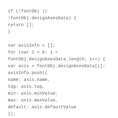
if (!fontObj ||
!fontObj.designAxesData) {
return [];
}
var axisInfo = [];
for (var i = 0; i <
fontObj.designAxesData.length; i++) {
var axis = fontObj.designAxesData[i];
axisInfo.push({
name: axis.name,
tag: axis.tag,
min: axis.minValue,
max: axis.maxValue,
default: axis.defaultValue
});