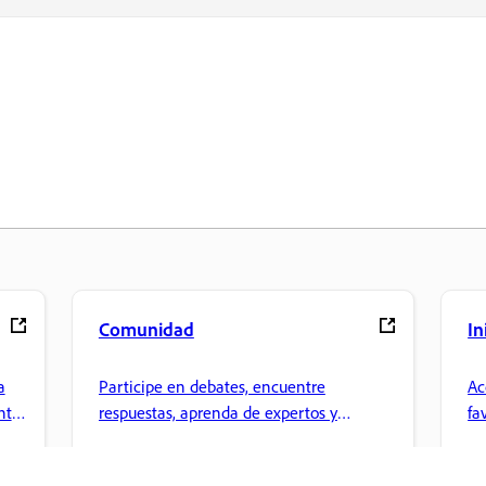
Comunidad
In
a
Participe en debates, encuentre
Ac
nte
respuestas, aprenda de expertos y
fa
comparta sus conocimientos.
ar