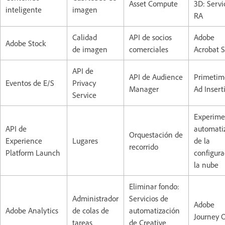
Asset Compute
3D: Servi
inteligente
imagen
RA
Calidad
API de socios
Adobe
Adobe Stock
de imagen
comerciales
Acrobat 
API de
API de Audience
Primetim
Eventos de E/S
Privacy
Manager
Ad Insert
Service
Experime
API de
automati
Orquestación de
Experience
Lugares
de la
recorrido
Platform Launch
configura
la nube
Eliminar fondo:
Administrador
Servicios de
Adobe
Adobe Analytics
de colas de
automatización
Journey 
tareas
de Creative