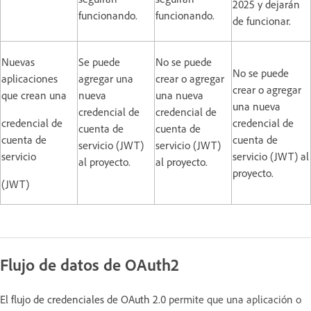
2025 y dejarán
funcionando.
funcionando.
de funcionar.
Nuevas
Se puede
No se puede
No se puede
aplicaciones
agregar una
crear o agregar
crear o agregar
que crean una
nueva
una nueva
una nueva
credencial de
credencial de
credencial de
credencial de
cuenta de
cuenta de
cuenta de
cuenta de
servicio (JWT)
servicio (JWT)
servicio
servicio (JWT) al
al proyecto.
al proyecto.
proyecto.
(JWT)
Flujo de datos de OAuth2
El flujo de credenciales de OAuth 2.0
permite que una aplicación o