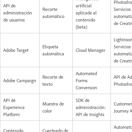
Photosho
API de
artificial
Recorte
Servicios
administración
aplicada al
automático
automati
de usuarios
contenido
de Creati
(beta)
Lightroo
Etiqueta
Servicios
Adobe Target
Cloud Manager
automática
automati
de Creati
Automated
Recorte de
API de A
Adobe Campaign
Forms
texto
Photosh
Conversion
API de
SDK de
Muestra de
Customer
Experience
administración:
color
Journey A
Platform
API de Insights
Automati
Contenido
Cuarteado de