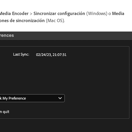
Media Encoder
>
Sincronizar configuración
(Windows) o
Media
ones de sincronización
(Mac OS).