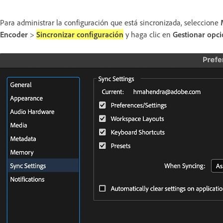
Para administrar la configuración que está sincronizada, seleccione
Encoder
>
Sincronizar configuración
y haga clic en
Gestionar opci