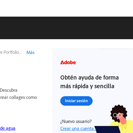
ehance mobile)
Más
Obtén ayuda de forma
más rápida y sencilla
 Descubra
crear collages como
Iniciar sesión
¿Nuevo usuario?
 de agua
Crear una cuenta ›