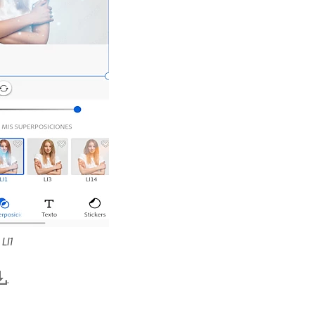
 LI1
.