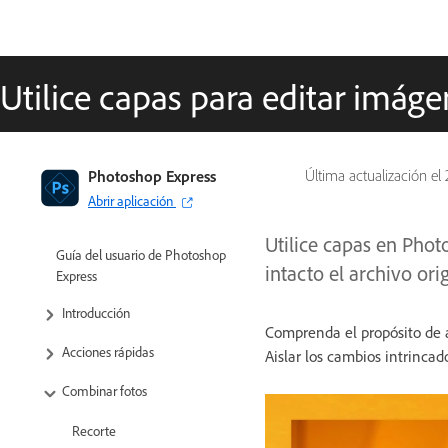
Utilice capas para editar imág
Photoshop Express
Última actualización el
Abrir aplicación
Utilice capas en Pho
Guía del usuario de Photoshop
intacto el archivo ori
Express
Introducción
Comprenda el propósito de añ
Acciones rápidas
Aislar los cambios intrincado
Combinar fotos
Recorte