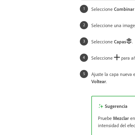
Seleccione
Combinar 
Seleccione una imagen
Seleccione
Capas
.
Seleccione
para añ
Ajuste la capa nueva 
Voltear
.
Sugerencia
Pruebe
Mezclar
en 
intensidad del efe