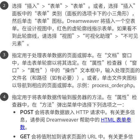
选择“插入”>“表单”>“表单”。或者，选择“插入”
面板中的“表单”类别（面板的选项卡下的小三角形），
然后单击“表单”图标。Dreamweaver 将插入一个空表
单。在设计视图中，红色的虚轮廓线指示表单。如果看不
到此轮廓线，请选择“视图”>“可视化助理”>“不可见
元素”。
指定用于处理表单数据的页面或脚本。在“文档”窗口
中，单击表单轮廓以将其选定。在“属性”检查器（“窗
口”>“属性”）中的“操作”文本框中，输入处理页面的
文件名（和路径（如有必要））。或者，单击文件夹图标
以导航到相应的页面或脚本。示例：process_order.php。
指定用于将表单数据传输到服务器的方法。在“属性”检
查器中，在“方法”弹出菜单中选择下列选项之一：
POST
会将表单数据嵌入 HTTP 请求中。有关更多信
息，请参阅 Dreamweaver 帮助中的
HTML 表单参
数
。
GET
会将值附加到请求页面的 URL 中。有关更多信