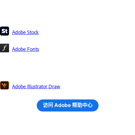
Adobe Stock
Adobe Fonts
Adobe Illustrator Draw
访问 Adob​​e 帮助中心