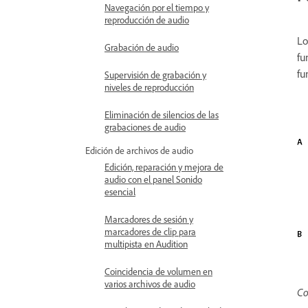
Navegación por el tiempo y
reproducción de audio
Lo
Grabación de audio
fu
fu
Supervisión de grabación y
niveles de reproducción
Eliminación de silencios de las
grabaciones de audio
Edición de archivos de audio
Edición, reparación y mejora de
audio con el panel Sonido
esencial
Marcadores de sesión y
marcadores de clip para
multipista en Audition
Coincidencia de volumen en
varios archivos de audio
Co