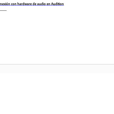
nexión con hardware de audio en Audition
Comunidad
In
a
Participe en debates, encuentre
Ac
nte
respuestas, aprenda de expertos y
fa
comparta sus conocimientos.
ar