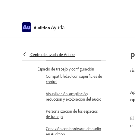
Requisitos del sistema de Audition
Notas de la versión
Ayuda
Audition
Problemas conocidos
Problemas resueltos en Adobe
Audition
P
Centro de ayuda de Adobe
Eliminación de la creación de CD
Espacio de trabajo y configuración
Úl
Compatibilidad con superficies de
control
Ap
Visualización, ampliación,
reducción y exploración del audio
op
Personalización de los espacios
de trabajo
El
es
Conexión con hardware de audio
en Audition