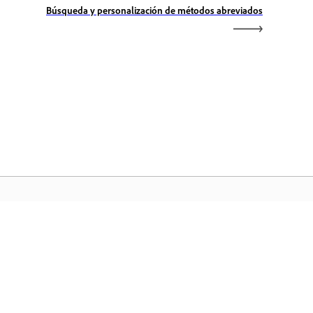
Búsqueda y personalización de métodos abreviados
icio de Adobe
ceda a sus aplicaciones y servicios
voritos de Creative Cloud, gestión de
chivos y mucho más.