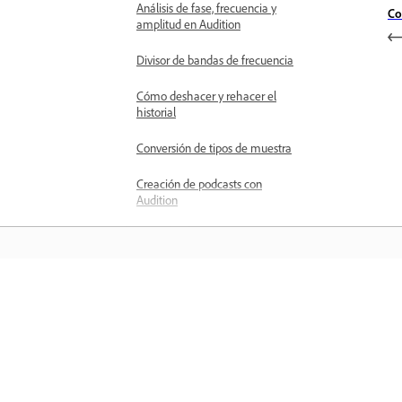
Análisis de fase, frecuencia y
Co
amplitud en Audition
Divisor de bandas de frecuencia
Cómo deshacer y rehacer el
historial
Conversión de tipos de muestra
Creación de podcasts con
Audition
Aplicación de efectos
Habilitación de extensiones CEP
Controles de efectos
Aprender
Aplicación de efectos en el Editor
de forma de onda
Aprenda con tutoriales en vídeo paso 
Aplicación de efectos en el Editor
paso y orientación práctica directame
multipista
en la aplicación.