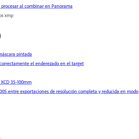
in procesar al combinar en Panorama
tos xmp
)
máscara pintada
 correctamente el enderezado en el target
ad XCD 35-100mm
X 100S entre exportaciones de resolución completa y reducida en modo
n