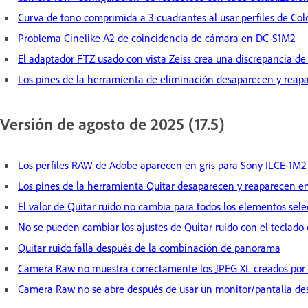
Curva de tono comprimida a 3 cuadrantes al usar perfiles de Co
Problema Cinelike A2 de coincidencia de cámara en DC-S1M2
El adaptador FTZ usado con vista Zeiss crea una discrepancia d
Los pines de la herramienta de eliminación desaparecen y reap
Versión de agosto de 2025 (17.5)
Los perfiles RAW de Adobe aparecen en gris para Sony ILCE-1M2
Los pines de la herramienta Quitar desaparecen y reaparecen en
El valor de Quitar ruido no cambia para todos los elementos se
No se pueden cambiar los ajustes de Quitar ruido con el teclado 
Quitar ruido falla después de la combinación de panorama
Camera Raw no muestra correctamente los JPEG XL creados por
Camera Raw no se abre después de usar un monitor/pantalla des