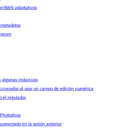
lor/B&N adaptativos
e metadatos
arecen
 algunas instancias
leccionados al usar un campo de edición numérica
o el regulador
 Photoshop
conectado en la sesión anterior