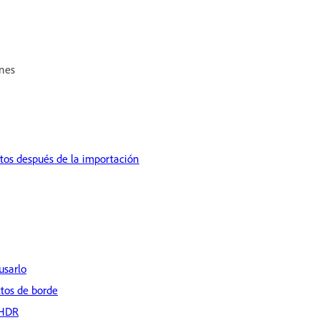
ones
ctos después de la importación
usarlo
tos de borde
 HDR