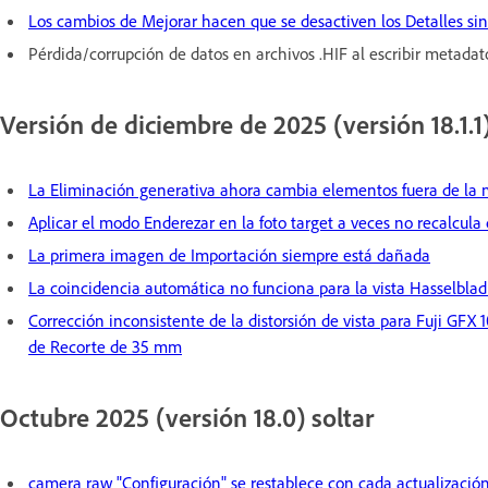
Los cambios de Mejorar hacen que se desactiven los Detalles s
Pérdida/corrupción de datos en archivos .HIF al escribir metada
Versión de diciembre de 2025 (versión 18.1.1
La Eliminación generativa ahora cambia elementos fuera de la 
Aplicar el modo Enderezar en la foto target a veces no recalcula
La primera imagen de Importación siempre está dañada
La coincidencia automática no funciona para la vista Hasselbl
Corrección inconsistente de la distorsión de vista para Fuji GF
de Recorte de 35 mm
Octubre 2025 (versión 18.0) soltar
camera raw "Configuración" se restablece con cada actualizació