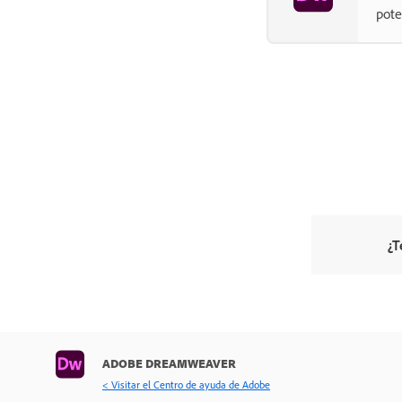
pote
¿T
ADOBE DREAMWEAVER
< Visitar el Centro de ayuda de Adobe