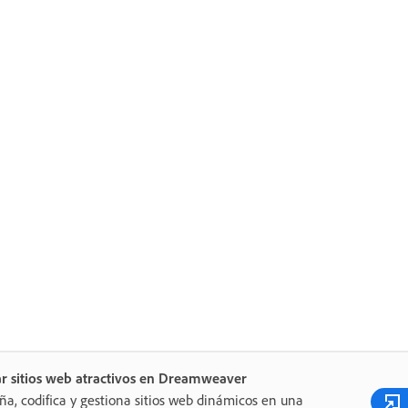
r sitios web atractivos en Dreamweaver
ña, codifica y gestiona sitios web dinámicos en una