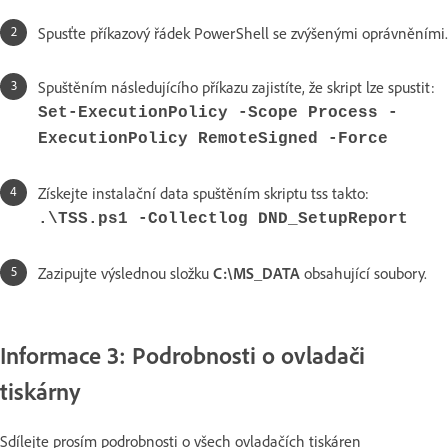
Spusťte příkazový řádek PowerShell se zvýšenými oprávněními.
Spuštěním následujícího příkazu zajistíte, že skript lze spustit:
Set-ExecutionPolicy -Scope Process -
ExecutionPolicy RemoteSigned -Force
Získejte instalační data spuštěním skriptu tss takto:
.\TSS.ps1 -Collectlog DND_SetupReport
Zazipujte výslednou složku
C:\MS_DATA
obsahující soubory.
Informace 3: Podrobnosti o ovladači
tiskárny
Sdílejte prosím podrobnosti o všech ovladačích tiskáren