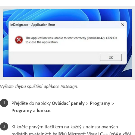
Vyřešte chybu spuštění aplikace InDesign.
Přejděte do nabídky
Ovládací panely
>
Programy
>
Programy a funkce
.
Klikněte pravým tlačítkem na každý z nainstalovaných
redistribuovatelných balíčků Microsoft Visual C++ (x64 a x86).