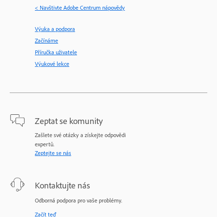
< Navštivte Adobe Centrum nápovědy
Výuka a podpora
Začínáme
Příručka uživatele
Výukové lekce
Zeptat se komunity
Zašlete své otázky a získejte odpovědi
expertů.
Zeptejte se nás
Kontaktujte nás
Odborná podpora pro vaše problémy.
Začít teď