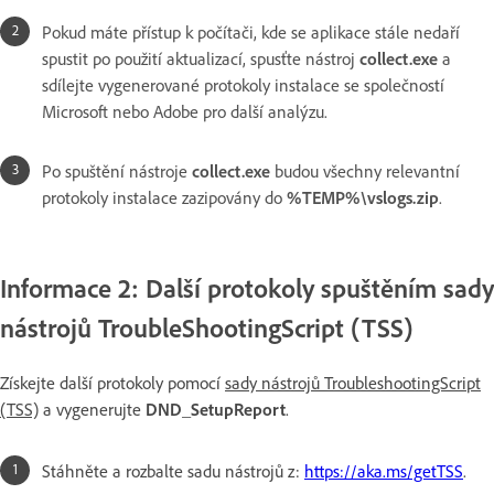
Pokud máte přístup k počítači, kde se aplikace stále nedaří
spustit po použití aktualizací, spusťte nástroj
collect.exe
a
sdílejte vygenerované protokoly instalace se společností
Microsoft nebo Adobe pro další analýzu.
Po spuštění nástroje
collect.exe
budou všechny relevantní
protokoly instalace zazipovány do
%TEMP%\vslogs.zip
.
Informace 2: Další protokoly spuštěním sady
nástrojů TroubleShootingScript (TSS)
Získejte další protokoly pomocí
sady nástrojů TroubleshootingScript
(TSS)
a vygenerujte
DND_SetupReport
.
Stáhněte a rozbalte sadu nástrojů z:
https://aka.ms/getTSS
.