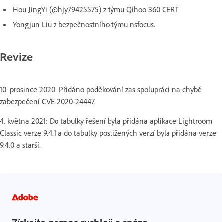
Hou JingYi (@hjy79425575) z týmu Qihoo 360 CERT
Yongjun Liu z bezpečnostního týmu nsfocus.
Revize
10. prosince 2020: Přidáno poděkování zas spolupráci na chybě
zabezpečení CVE-2020-24447.
4. května 2021: Do tabulky řešení byla přidána aplikace Lightroom
Classic verze 9.4.1 a do tabulky postižených verzí byla přidána verze
9.4.0 a starší.
Získejte pomoc rychleji a snáze