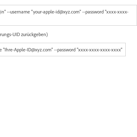
ugin" --username "your-apple-id@xyz.com" --password "xxxx-xxxx-
erungs-UID zurückgeben)
me "Ihre-Apple-ID@xyz.com" --password "xxxx-xxxx-xxxx-xxxx"