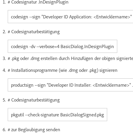
# Codesignatur .InDesignPlugin
codesign --sign "Developer ID Application: <Entwicklername>" -
# Codesignaturbestätigung
codesign -dv --verbose=4 BasicDialog.InDesignPlugin
# .pkg oder .dmg erstellen durch Hinzufügen der obigen signier
# Installationsprogramme (wie .dmg oder .pkg) signieren
productsign --sign "Developer ID Installer: <Entwicklername>"
# Codesignaturbestätigung
pkgutil --check-signature BasicDialogSigned.pkg
# zur Beglaubigung senden