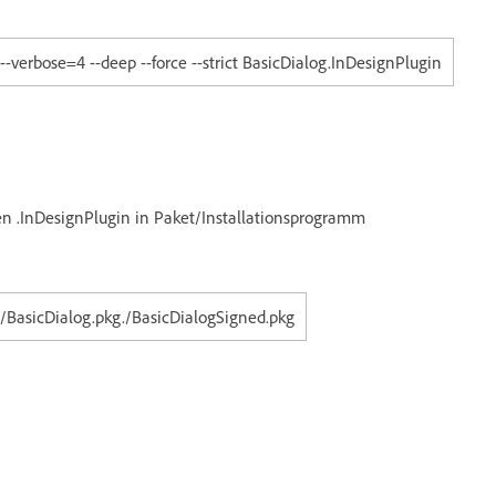
-verbose=4 --deep --force --strict BasicDialog.InDesignPlugin
ten .InDesignPlugin in Paket/Installationsprogramm
 ./BasicDialog.pkg./BasicDialogSigned.pkg