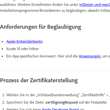
ausführen. Weitere Einzelheiten finden Sie unter
InDesign und macOS
Installationsprogramme/Binärdateien zu beglaubigen, obwohl InDes
Anforderungen für Beglaubigung
Apple-Entwicklerkonto
Xcode 10 oder höher
Ein App-spezifisches Kennwort. Hier sind die
Anweisungen
, um 
Prozess der Zertifikaterstellung
Wählen Sie in der „Schlüsselbundverwaltung“ „Zertifikathilfe“ > „
Speichern Sie die Datei
.certSigningRequest
auf der Festplatte.
Melden Sie sich beim
Apple Developer Portal
an.