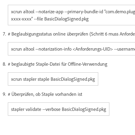
xcrun altool --notarize-app --primary-bundle-id "com.demo.pl
xxxx-xxxx" --file BasicDialogSigned.pkg
# Beglaubigungsstatus online überprüfen (Schritt 6 muss Anford
xcrun altool --notarization-info <Anforderungs-UID> --userna
# beglaubigte Staple-Datei für Offline-Verwendung
xcrun stapler staple BasicDialogSigned.pkg
# Überprüfen, ob Staple vorhanden ist
stapler validate --verbose BasicDialogSigned.pkg