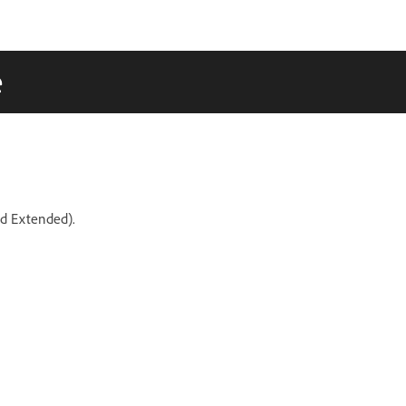
e
nd Extended).