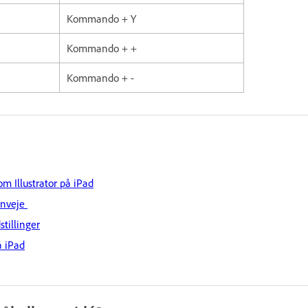
Kommando + Y
Kommando + +
Kommando + -
om Illustrator på iPad
enveje
tillinger
å iPad