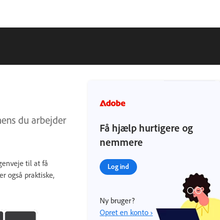
 mens du arbejder
Få hjælp hurtigere og
nemmere
enveje til at få
Log ind
r også praktiske,
Ny bruger?
Opret en konto ›