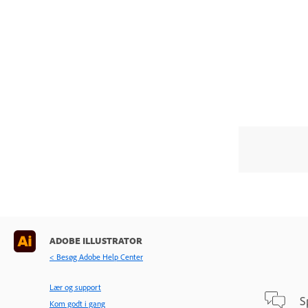
ADOBE ILLUSTRATOR
< Besøg Adobe Help Center
Lær og support
S
Kom godt i gang