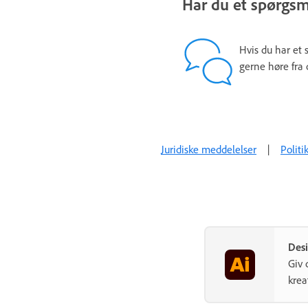
Har du et spørgsmå
Hvis du har et 
gerne høre fra 
Juridiske meddelelser
|
Politi
Desi
Giv 
krea