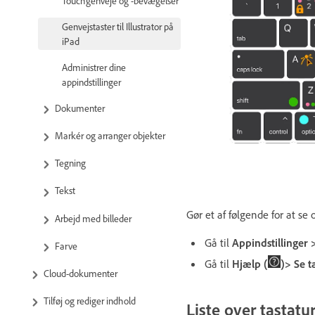
Touchgenveje og -bevægelser
Genvejstaster til Illustrator på
iPad
Administrer dine
appindstillinger
Dokumenter
Markér og arranger objekter
Tegning
Tekst
Gør et af følgende for at se 
Arbejd med billeder
Gå til
Appindstillinger 
Farve
Gå til
Hjælp (
)> Se t
Cloud-dokumenter
Tilføj og rediger indhold
Liste over tastatu