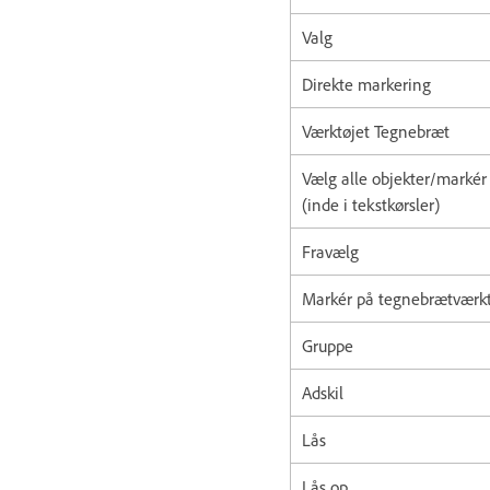
Valg
Direkte markering
Værktøjet Tegnebræt
Vælg alle objekter/markér 
(inde i tekstkørsler)
Fravælg
Markér på tegnebrætværkt
Gruppe
Adskil
Lås
Lås op