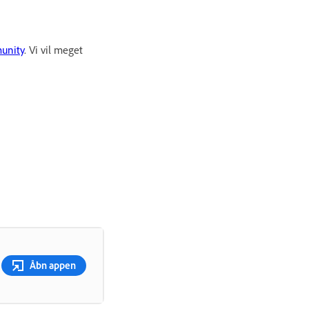
munity
. Vi vil meget
Åbn appen