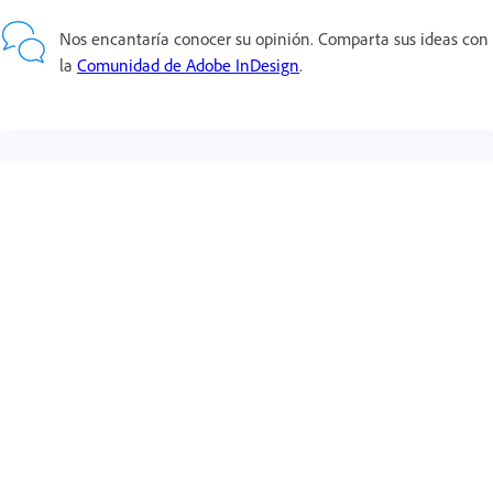
Nos encantaría conocer su opinión. Comparta sus ideas con
la
Comunidad de Adobe InDesign
.
Obtén ayuda de forma más rápida y sencilla
Iniciar sesión
¿Nuevo usuario?
Crear una cuenta ›