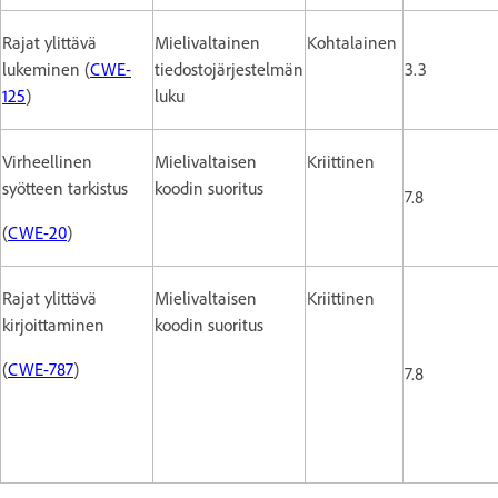
Rajat ylittävä
Mielivaltainen
Kohtalainen
lukeminen (
CWE-
tiedostojärjestelmän
3.3
125
)
luku
Virheellinen
Mielivaltaisen
Kriittinen
syötteen tarkistus
koodin suoritus
7.8
(
CWE-20
)
Rajat ylittävä
Mielivaltaisen
Kriittinen
kirjoittaminen
koodin suoritus
(
CWE-787
)
7.8