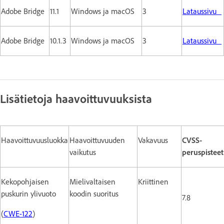
Adobe Bridge
11.1
Windows ja macOS
3
Lataussivu
Adobe Bridge
10.1.3
Windows ja macOS
3
Lataussivu
Lisätietoja haavoittuvuuksista
Haavoittuvuusluokka
Haavoittuvuuden
Vakavuus
CVSS-
vaikutus
peruspisteet
Kekopohjaisen
Mielivaltaisen
Kriittinen
puskurin ylivuoto
koodin suoritus
7.8
(
CWE-122
)