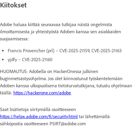
Kiitokset
Adobe haluaa kiittää seuraavaa tutkijaa näistä ongelmista
ilmoittamisesta ja yhteistyöstä Adoben kanssa sen asiakkaiden
suojaamisessa:
Francis Provencher (prl) – CVE-2025-21159, CVE-2025-21163
yjdfy – CVE-2025-21160
HUOMAUTUS: Adobella on HackerOnessa julkinen
buginmetsästysohjelma. Jos olet kiinnostunut työskentelemään
Adoben kanssa ulkopuolisena tietoturvatutkijana, tutustu ohjelmaan
täällä:
https://hackerone.com/adobe
.
Saat lisätietoja siirtymällä osoitteeseen
https://helpx.adobe.com/fi/security.html
tai lähettämällä
sähköpostia osoitteeseen PSIRT@adobe.com