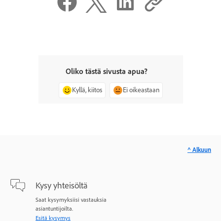
Oliko tästä sivusta apua?
Kyllä, kiitos
Ei oikeastaan
^ Alkuun
Kysy yhteisöltä
Saat kysymyksiisi vastauksia
asiantuntijoilta.
Esitä kysymys