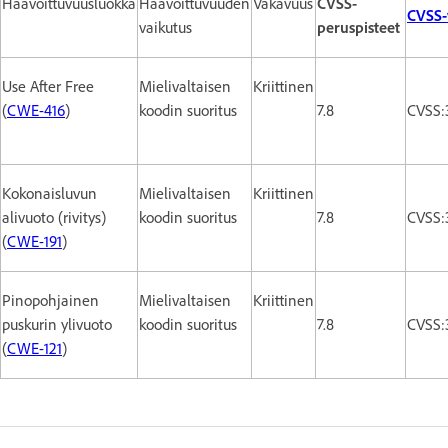
Haavoittuvuusluokka
Haavoittuvuuden
Vakavuus
CVSS-
CVSS-
vaikutus
peruspisteet
Use After Free
Mielivaltaisen
Kriittinen
(
CWE-416
)
koodin suoritus
7.8
CVSS:
Kokonaisluvun
Mielivaltaisen
Kriittinen
alivuoto (rivitys)
koodin suoritus
7.8
CVSS:
(
CWE-191
)
Pinopohjainen
Mielivaltaisen
Kriittinen
puskurin ylivuoto
koodin suoritus
7.8
CVSS:
(
CWE-121
)