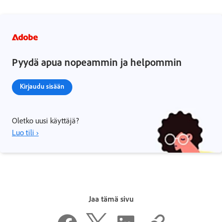
Pyydä apua nopeammin ja helpommin
Kirjaudu sisään
Oletko uusi käyttäjä?
Luo tili ›
Jaa tämä sivu