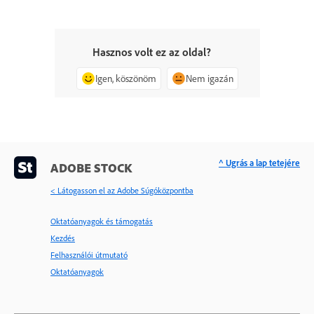
Hasznos volt ez az oldal?
Igen, köszönöm
Nem igazán
^ Ugrás a lap tetejére
ADOBE STOCK
< Látogasson el az Adobe Súgóközpontba
Oktatóanyagok és támogatás
Kezdés
Felhasználói útmutató
Oktatóanyagok