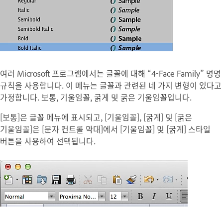
여러 Microsoft 프로그램에서는 글꼴에 대해 “4-Face Family” 명명
규칙을 사용합니다. 이 메뉴는 글꼴과 관련된 네 가지 변형이 있다고
가정합니다. 보통, 기울임꼴, 굵게 및 굵은 기울임꼴입니다.
[보통]은 글꼴 메뉴에 표시되고, [기울임꼴], [굵게] 및 [굵은
기울임꼴]은 [문자 컨트롤 막대]에서 [기울임꼴] 및 [굵게] 스타일
버튼을 사용하여 선택됩니다.