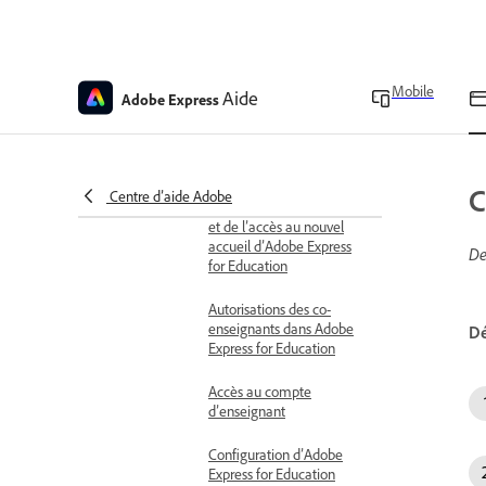
Types de devoirs avec
restrictions d’appareil ou
de compte dans Adobe
Express for Education
Mobile
Aide
Adobe Express
Présentation de la
nouvelle page d’accueil
d’Adobe Express for
Education
C
Centre d’aide Adobe
Guide des fonctionnalités
et de l’accès au nouvel
accueil d’Adobe Express
De
for Education
Autorisations des co-
enseignants dans Adobe
Dé
Express for Education
Accès au compte
d’enseignant
Configuration d’Adobe
Express for Education