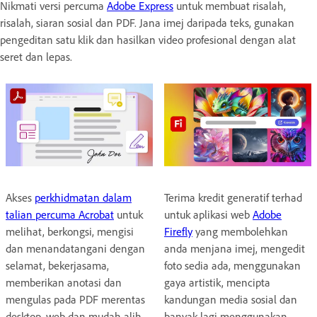
Nikmati versi percuma
Adobe Express
untuk membuat risalah,
risalah, siaran sosial dan PDF. Jana imej daripada teks, gunakan
pengeditan satu klik dan hasilkan video profesional dengan alat
seret dan lepas.
Akses
perkhidmatan dalam
Terima kredit generatif terhad
talian percuma Acrobat
untuk
untuk aplikasi web
Adobe
melihat, berkongsi, mengisi
Firefly
yang membolehkan
dan menandatangani dengan
anda menjana imej, mengedit
selamat, bekerjasama,
foto sedia ada, menggunakan
memberikan anotasi dan
gaya artistik, mencipta
mengulas pada PDF merentas
kandungan media sosial dan
desktop, web dan mudah alih
banyak lagi menggunakan