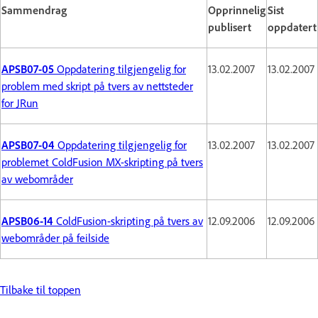
Sammendrag
Opprinnelig
Sist
publisert
oppdatert
APSB07-05
Oppdatering tilgjengelig for
13.02.2007
13.02.2007
problem med skript på tvers av nettsteder
for JRun
APSB07-04
Oppdatering tilgjengelig for
13.02.2007
13.02.2007
problemet ColdFusion MX-skripting på tvers
av webområder
APSB06-14
ColdFusion-skripting på tvers av
12.09.2006
12.09.2006
webområder på feilside
Tilbake til toppen