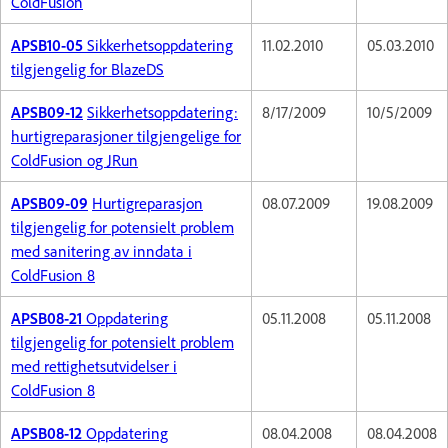
ColdFusion
APSB10-05
Sikkerhetsoppdatering
11.02.2010
05.03.2010
tilgjengelig for BlazeDS
APSB09-12
Sikkerhetsoppdatering:
8/17/2009
10/5/2009
hurtigreparasjoner tilgjengelige for
ColdFusion og JRun
APSB09-09
Hurtigreparasjon
08.07.2009
19.08.2009
tilgjengelig for potensielt problem
med sanitering av inndata i
ColdFusion 8
APSB08-21
Oppdatering
05.11.2008
05.11.2008
tilgjengelig for potensielt problem
med rettighetsutvidelser i
ColdFusion 8
APSB08-12
Oppdatering
08.04.2008
08.04.2008