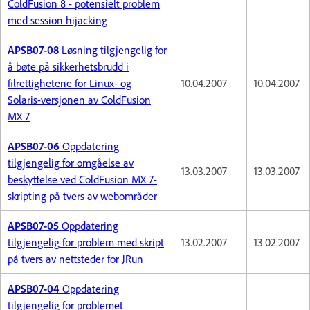
ColdFusion 8 - potensielt problem
med session hijacking
APSB07-08
Løsning tilgjengelig for
å bøte på sikkerhetsbrudd i
filrettighetene for Linux- og
10.04.2007
10.04.2007
Solaris-versjonen av ColdFusion
MX 7
APSB07-06
Oppdatering
tilgjengelig for omgåelse av
13.03.2007
13.03.2007
beskyttelse ved ColdFusion MX 7-
skripting på tvers av webområder
APSB07-05
Oppdatering
tilgjengelig for problem med skript
13.02.2007
13.02.2007
på tvers av nettsteder for JRun
APSB07-04
Oppdatering
tilgjengelig for problemet