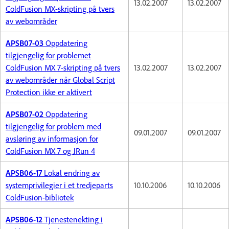
13.02.2007
13.02.2007
ColdFusion MX-skripting på tvers
av webområder
APSB07-03
Oppdatering
tilgjengelig for problemet
ColdFusion MX 7-skripting på tvers
13.02.2007
13.02.2007
av webområder når Global Script
Protection ikke er aktivert
APSB07-02
Oppdatering
tilgjengelig for problem med
09.01.2007
09.01.2007
avsløring av informasjon for
ColdFusion MX 7 og JRun 4
APSB06-17
Lokal endring av
systemprivilegier i et tredjeparts
10.10.2006
10.10.2006
ColdFusion-bibliotek
APSB06-12
Tjenestenekting i