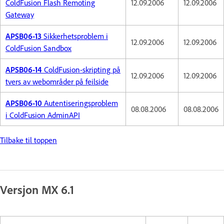
ColdFusion Flash Remoting
12.09.2006
12.09.2006
Gateway
APSB06-13
Sikkerhetsproblem i
12.09.2006
12.09.2006
ColdFusion Sandbox
APSB06-14
ColdFusion-skripting på
12.09.2006
12.09.2006
tvers av webområder på feilside
APSB06-10
Autentiseringsproblem
08.08.2006
08.08.2006
i ColdFusion AdminAPI
Tilbake til toppen
Versjon MX 6.1