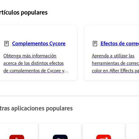
rtículos populares
Complementos Cycore
Efectos de corre
color
Obtenga más información
Aprenda a utilizar las
acerca de los distintos efectos
herramientas de correc
de complementos de Cycore y
color en After Effects p
descubra cómo esta colección
aplicar ajustes de color
de efectos personalizados puede
básicos y efectos de col
mejorar sus proyectos de After
avanzados.
Effects.
tras aplicaciones populares