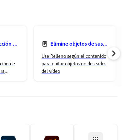
cción de
Elimine objetos de sus
vídeos desde el panel
de 
Use Relleno según el contenido
Impo
Relleno según el contenido
com
ción de
para quitar objetos no deseados
dire
ara
del vídeo
suél
 precisos
junt
or