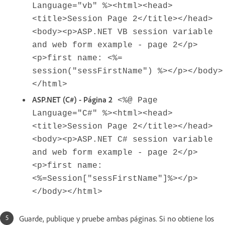
Language="vb" %><html><head>
<title>Session Page 2</title></head>
<body><p>ASP.NET VB session variable
and web form example - page 2</p>
<p>first name: <%=
session("sessFirstName") %></p></body>
</html>
ASP.NET (C#) - Página 2
<%@ Page
Language="C#" %><html><head>
<title>Session Page 2</title></head>
<body><p>ASP.NET C# session variable
and web form example - page 2</p>
<p>first name:
<%=Session["sessFirstName"]%></p>
</body></html>
Guarde, publique y pruebe ambas páginas. Si no obtiene los