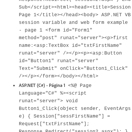
Sub</script><html><head><title>Session
Page 1</title></head><body> ASP.NET VB
session variable and web form example
- page 1 <form id="Form1"
method="post" runat="server"><p>first
name:<asp:TextBox id="txtFirstName"
runat="server" /></p><p><asp:Button
id="Button1" runat="server"
Text="Submit" onClick="Button1_Click"
/></p></form></body></html>
ASP.NET (C#) - Página 1
<%@ Page
Language="C#" %><script
runat="server"> void
Button1_Click(object sender, EventArgs
e) { Session["sessFirstName"] =
Request["txtFirstName"];
Response.Redirect("session2.aspx"); }