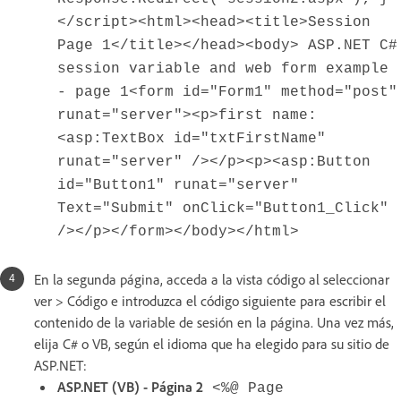
</script><html><head><title>Session
Page 1</title></head><body> ASP.NET C#
session variable and web form example
- page 1<form id="Form1" method="post"
runat="server"><p>first name:
<asp:TextBox id="txtFirstName"
runat="server" /></p><p><asp:Button
id="Button1" runat="server"
Text="Submit" onClick="Button1_Click"
/></p></form></body></html>
En la segunda página, acceda a la vista código al seleccionar
ver > Código e introduzca el código siguiente para escribir el
contenido de la variable de sesión en la página. Una vez más,
elija C# o VB, según el idioma que ha elegido para su sitio de
ASP.NET:
ASP.NET (VB) - Página 2
<%@ Page