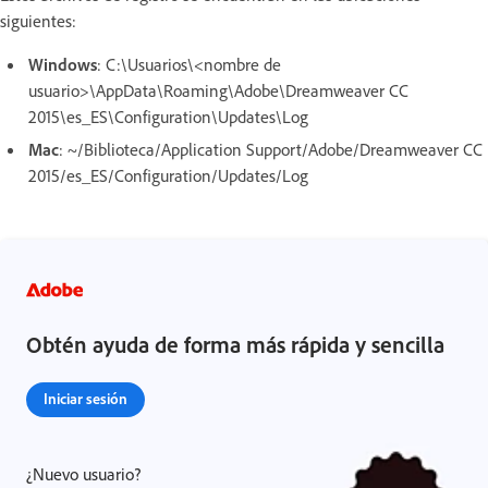
siguientes:
Windows
: C:\Usuarios\<nombre de
usuario>\AppData\Roaming\Adobe\Dreamweaver CC
2015\es_ES\Configuration\Updates\Log
Mac
: ~/Biblioteca/Application Support/Adobe/Dreamweaver CC
2015/es_ES/Configuration/Updates/Log
Obtén ayuda de forma más rápida y sencilla
Iniciar sesión
¿Nuevo usuario?