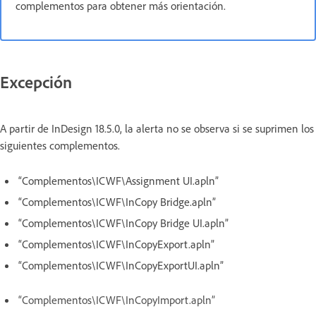
complementos para obtener más orientación.
Excepción
A partir de InDesign 18.5.0, la alerta no se observa si se suprimen los
siguientes complementos.
“Complementos\ICWF\Assignment UI.apln”
“Complementos\ICWF\InCopy Bridge.apln”
“Complementos\ICWF\InCopy Bridge UI.apln”
“Complementos\ICWF\InCopyExport.apln”
“Complementos\ICWF\InCopyExportUI.apln”
“Complementos\ICWF\InCopyImport.apln”