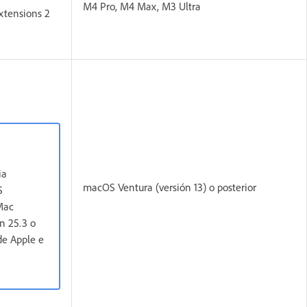
M4 Pro, M4 Max, M3 Ultra
xtensions 2
ia
macOS Ventura (versión 13) o posterior
S
 Mac
ón 25.3 o
de Apple e