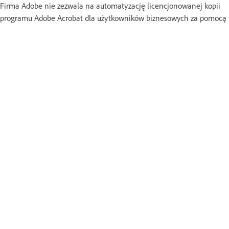
Firma Adobe nie zezwala na automatyzację licencjonowanej kopii
programu Adobe Acrobat dla użytkowników biznesowych za pomocą
zautomatyzowanych skryptów lub RPA, z wyjątkiem przypadków, gdy
klient używa
kreatora operacji w programie Acrobat Pro
(
zobacz
więcej
)
. Jeśli interesuje Cię automatyzacja programu Acrobat lub
obiegu dokumentów, licencjonuj oddzielną ofertę Document Cloud.
Czy firma Adobe zapewnia lokalną ofertę
automatyzacji na dużą skalę przy użyciu
programu Acrobat?
Firma Adobe zapewnia oferty dla użytkowników biznesowych, którzy
chcą uruchomić lokalne, ściśle wielkoskalowe, zautomatyzowane
obiegi pracy z dokumentami. W przypadku automatyzacji
niedozwolonej w ramach licencji użytkownika należy skontaktować