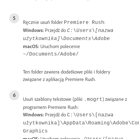
Ręcznie usuń folder
:
Premiere Rush
Windows:
Przejdź do
C:\Users\[nazwa
użytkownika]\Documents\Adobe
macOS:
Uruchom polecenie
~/Documents/Adobe/
Ten folder zawiera dodatkowe pliki i foldery
związane z aplikacją Premiere Rush.
Usuń szablony tekstowe (pliki
) związane z
.mogrt
programem Premiere Rush:
Windows:
Przejdź do
C:\Users\[nazwa
użytkownika]\AppData\Roaming\Adobe\Co
Graphics
macOS:
Uruchom polecenie