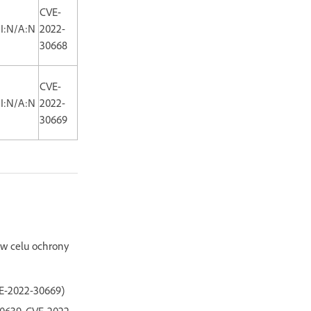
CVE-
/I:N/A:N
2022-
30668
CVE-
/I:N/A:N
2022-
30669
 w celu ochrony
VE-2022-30669)
30639, CVE-2022-