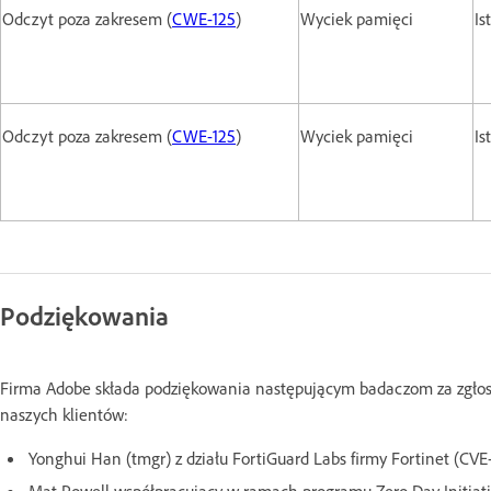
Odczyt poza zakresem (
CWE-125
)
Wyciek pamięci
Is
Odczyt poza zakresem (
CWE-125
)
Wyciek pamięci
Is
Podziękowania
Firma Adobe składa podziękowania następującym badaczom za zgłosz
naszych klientów:
Yonghui Han (tmgr) z działu FortiGuard Labs firmy Fortinet (
Mat Powell współpracujący w ramach programu Zero Day Initiat