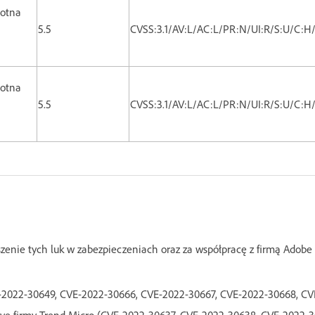
totna
5.5
CVSS:3.1/AV:L/AC:L/PR:N/UI:R/S:U/C:H
totna
5.5
CVSS:3.1/AV:L/AC:L/PR:N/UI:R/S:U/C:H
enie tych luk w zabezpieczeniach oraz za współpracę z firmą Adobe
CVE-2022-30649, CVE-2022-30666, CVE-2022-30667, CVE-2022-30668, C
ive firmy Trend Micro (CVE-2022-30637, CVE-2022-30638, CVE-2022-