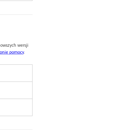
nowszych wersji
ronie pomocy
.